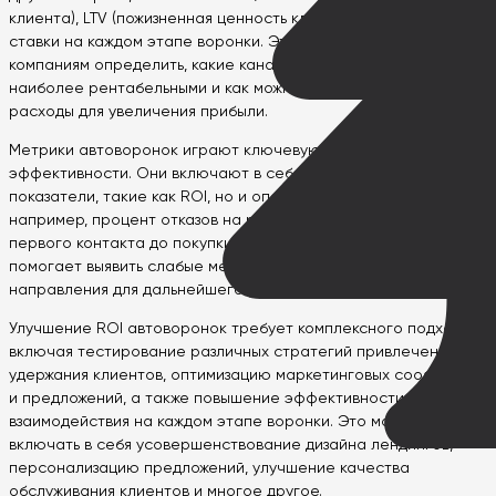
клиента), LTV (пожизненная ценность клиента), конверсионные
ставки на каждом этапе воронки. Эти данные помогают
компаниям определить, какие каналы и стратегии являются
наиболее рентабельными и как можно оптимизировать
расходы для увеличения прибыли.
Метрики автоворонок играют ключевую роль в оценке их
эффективности. Они включают в себя не только финансовые
показатели, такие как ROI, но и операционные метрики,
например, процент отказов на разных этапах, время от
первого контакта до покупки и другие. Анализ этих метрик
помогает выявить слабые места в воронке и определить
направления для дальнейшего улучшения.
Улучшение ROI автоворонок требует комплексного подхода,
включая тестирование различных стратегий привлечения и
удержания клиентов, оптимизацию маркетинговых сообщений
и предложений, а также повышение эффективности
взаимодействия на каждом этапе воронки. Это может
включать в себя усовершенствование дизайна лендингов,
персонализацию предложений, улучшение качества
обслуживания клиентов и многое другое.