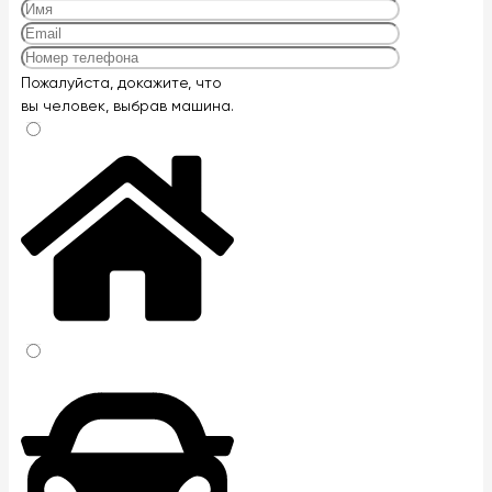
Оставьте
Пожалуйста, докажите, что
это
вы человек, выбрав
машина
.
поле
пустым.