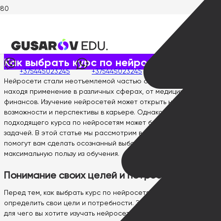
Главная
>
Статьи
>
Как выбрать курс по нейросетям
Опубликовано:
25 июля, 2025
Как выбрать курс по нейросетям
+375445023245
+375445023245
Нейросети стали неотъемлемой частью современного мира,
находя применение в различных сферах, от медицины до
финансов. Изучение нейросетей может открыть новые
возможности и перспективы в карьере. Однако, выбор
подходящего курса по нейросетям может быть сложной
задачей. В этой статье мы рассмотрим важные шаги, которые
помогут вам сделать осознанный выбор курса и извлечь
максимальную пользу из обучения.
Понимание своих целей и потребностей
Перед тем, как выбрать курс по нейросетям, важно
определить свои цели и потребности. Задайте себе вопросы:
для чего вы хотите изучать нейросети? Какие навыки и знания