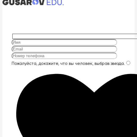
Оставьте
Пожалуйста, докажите, что вы человек, выбрав
звезда
.
это
поле
пустым.