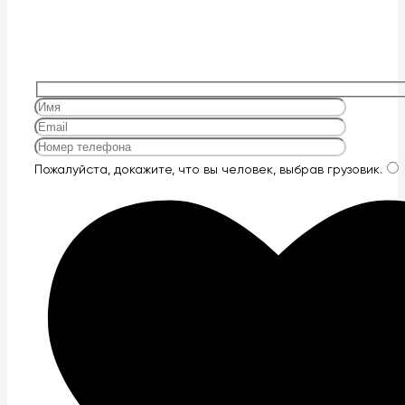
Оставьте
Пожалуйста, докажите, что вы человек, выбрав
грузовик
.
это
поле
пустым.