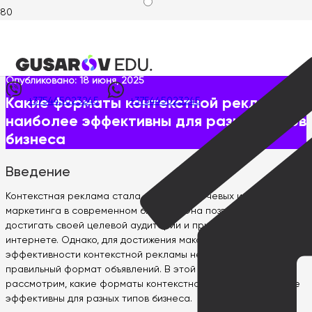
Главная
>
Статьи
>
Какие форматы контекстной рекламы
наиболее эффективны для разных типов бизнеса
Опубликовано:
18 июня, 2025
Какие форматы контекстной рекламы
+375445023245
+375445023245
наиболее эффективны для разных типов
бизнеса
Введение
Контекстная реклама стала одним из ключевых инструментов
маркетинга в современном бизнесе. Она позволяет брендам
достигать своей целевой аудитории и привлекать клиентов в
интернете. Однако, для достижения максимальной
эффективности контекстной рекламы необходимо выбрать
правильный формат объявлений. В этой статье мы
рассмотрим, какие форматы контекстной рекламы наиболее
эффективны для разных типов бизнеса.