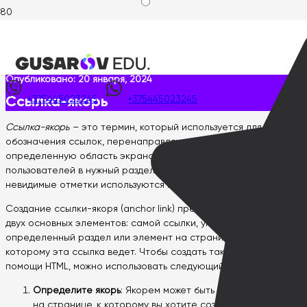
Главная
>
Wiki интернет-маркетолога
>
Разработка сайтов
>
Ссылка-якорь
Опубликовано:
20 января, 2024
Ссылка-якорь
+375445023245
+375445023245
Ссылка-якорь
– это термин, который используется для
обозначения ссылок, перенаправляющих пользователей на
определенную область экрана. Якорные ссылки направляют
пользователей в нужный раздел сайта. Чаще всего такие
невидимые отметки используются на одностраничных сайтах.
Создание ссылки-якоря (anchor link) предполагает наличие
двух основных элементов: самой ссылки, указывающей на
определенный раздел или элемент на странице, и якоря, к
которому эта ссылка ведет. Чтобы создать такую ссылку при
помощи HTML, можно использовать следующий подход:
Определите якорь
: Якорем может быть любой элемент
на странице, к которому вы хотите создать ссылку.