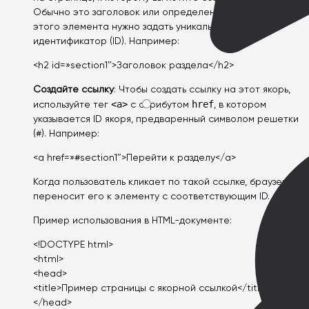
Обычно это заголовок или определенный раздел. Для
этого элемента нужно задать уникальный
идентификатор (ID). Например:
<h2 id=»section1″>Заголовок раздела</h2>
Создайте ссылку
: Чтобы создать ссылку на этот якорь,
<a>
href
используйте тег
с атрибутом
, в котором
указывается ID якоря, предваренный символом решетки
(#). Например:
<a href=»#section1″>Перейти к разделу</a>
Когда пользователь кликает по такой ссылке, браузер
переносит его к элементу с соответствующим ID.
Пример использования в HTML-документе:
<!DOCTYPE html>
<html>
<head>
<title>Пример страницы с якорной ссылкой</title>
</head>