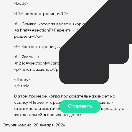
<body>
<h1>Пример страницы</h1>
<!— Ссылка, которая ведет к якорю —>
<a href=»#section1″>Перейти к разделу «Заголовок
раздела»</a>
<!— Контент страницы… —>
<!— Якорь —>
<h2 id=»section1»>Заголовок раздела</h2>
<p>Текст раздела…</p>
</body>
</html>
В этом примере, когда пользователь нажимает на
ссылку «Перейти к разделу ‘Заголовок раздела'»,
страница автоматически прокручивается к разделу с
заголовком «Заголовок раздела».
Опубликовано:
20 января, 2024