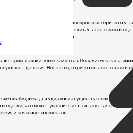
значение для формирования доверия и авторитета у пот
 и оценки других клиентов. Положительные отзывы и оцен
и ущерб репутации предприятия.
V
ль в привлечении новых клиентов. Положительные отзывы
аслуживает доверия. Напротив, отрицательные отзывы и р
кже необходимо для удержания существующих клиентов.
ы и оценки, что может укрепить их лояльность и способс
верия и лояльности клиентов.