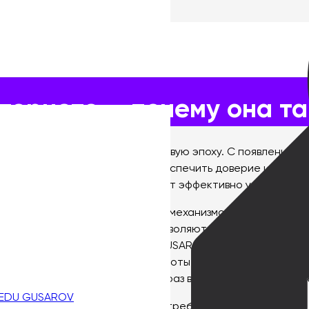
чему она так важна?
тернете — почему она т
переоценить в нынешнюю цифровую эпоху. С появлением 
 онлайн-репутации, чтобы обеспечить доверие и лояльно
 важна, и то, как компании могут эффективно управлять 
одхода и глубокого понимания механизмов работы цифро
рнет-маркетинга, которые позволяют не только отслежив
 интернет маркетингу
от EDUGUSAROV может стать значи
O и SMM до кризисного PR и работы с отзывами клиентов,
формировать положительный образ в глазах текущих и пот
 EDU GUSAROV
е помогут вам освоить новую востребованную профессию.