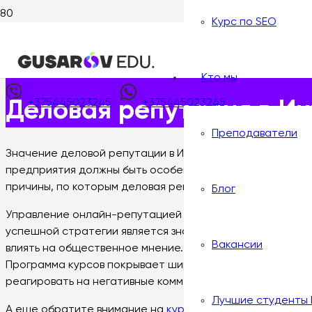
Курс по SEO
Главная
>
Статьи
>
Деловая репутация в Интернете — по
Опубликовано:
28 июля, 2025
Кто мы
+375445023245
+375445023245
Деловая репутация в Ин
Преподаватели
Значение деловой репутации в Интернете невозможно 
предприятия должны быть особенно внимательны к своей
причины, по которым деловая репутация в Интернете так
Блог
Управление онлайн-репутацией требует комплексного п
успешной стратегии является знание инструментов инте
Вакансии
влиять на общественное мнение. Обучение на
курсах по
Программа курсов покрывает широкий спектр тем, от SE
реагировать на негативные комментарии, но и активно 
Лучшие студенты
А еще обратите внимание на
курсы по таргету
, которы