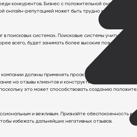
еди конкурентов. Бизнес с положительной онлайн-репут
лохой онлайн-репутацией может быть трудно конкурироват
нг в поисковых системах. Поисковые системы учитывают 
рее всего, будет занимать более высокие позиции в резу
компании должны применять проактивный подход. Это вкл
ние на отзывы клиентов и конструктивное устранение л
 поскольку это может способствовать созданию положите
ессиональным и вежливым. Признайте обеспокоенность к
тобы избежать дальнейших негативных отзывов.