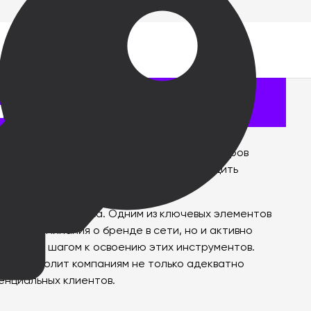
ак важна?
социальных сетей и платформ онлайн-обзоров
сть клиентов. Цель этой статьи — обсудить
своей репутацией.
вого пространства. Одним из ключевых элементов
ать упоминания о бренде в сети, но и активно
тельным шагом к освоению этих инструментов.
 что позволит компаниям не только адекватно
енциальных клиентов.