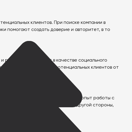
енциальных клиентов. При поиске компании в
ки помогают создать доверие и авторитет, в то
 и рейтинги выступают в качестве социального
ейтинги могут отпугнуть потенциальных клиентов от
 Клиенты, имеющие положительный опыт работы с
твовать повторному обращению. С другой стороны,