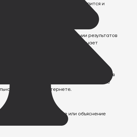
ацией с большей вероятностью выделится и
ь на переполненном рынке.
онлайн-репутацию при ранжировании результатов
льтатах поисковых систем, что облегчает
ючает в себя мониторинг отзывов и рейтингов в
юбых негативных отзывов. Предприятиям также
льной репутации в Интернете.
лиента, предложите решение или объяснение