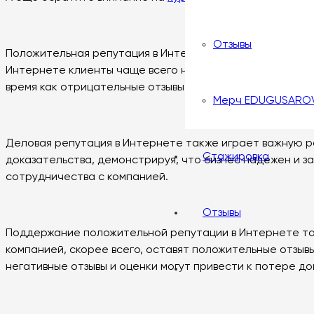
Отзывы
Положительная репутация в Интернете имеет решающее 
Интернете клиенты чаще всего наталкиваются на отзывы
время как отрицательные отзывы и оценки могут нанест
Мерч EDUGUSARO
Деловая репутация в Интернете также играет важную ро
Стажировка
доказательства, демонстрируя, что бизнес надежен и з
сотрудничества с компанией.
Отзывы
Поддержание положительной репутации в Интернете та
компанией, скорее всего, оставят положительные отзыв
негативные отзывы и оценки могут привести к потере до