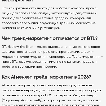
Это конкретные активности для работы с каналом: промо-
акции для партнёров (скидки, ретробонусы), дегустации и
промо для покупателей в точке продажи, конкурсы для
торгового персонала, обучающие тренинги, совместные
рекламные кампании с ритейлером.
Чем трейд-маркетинг отличается от BTL?
BTL (below the line) — более широкое понятие, включающее
все виды нестандартной рекламы: промоакции, директ-
маркетинг, event-маркетинг, спонсорство. Трейд-маркетинг —
часть BTL, сфокусированная именно на каналах продаж и
работе с торговыми партнёрами.
Как AI меняет трейд-маркетинг в 2026?
AI автоматизирует три ключевые задачи: предсказывает
оптимальные периоды для промо на основе истории продаж
и сезонности, генерирует POS-материалы без дизайнера
(Midjourney, Adobe Firefly), контролирует выкладку в торговых
точках через компьютерное зрение. Специалисты, которые