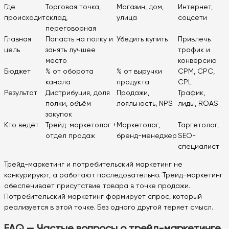
Где
Торговая точка,
Магазин, дом,
Интернет,
происходит
склад,
улица
соцсети
переговорная
Главная
Попасть на полку и
Убедить купить
Привлечь
цель
занять лучшее
трафик и
место
конверсию
Бюджет
% от оборота
% от выручки
CPM, CPC,
канала
продукта
CPL
Результат
Дистрибуция, доля
Продажи,
Трафик,
полки, объём
лояльность, NPS
лиды, ROAS
закупок
Кто ведёт
Трейд-маркетолог +
Маркетолог,
Таргетолог,
отдел продаж
бренд-менеджер
SEO-
специалист
Трейд-маркетинг и потребительский маркетинг не
конкурируют, а работают последовательно. Трейд-маркетинг
обеспечивает присутствие товара в точке продажи.
Потребительский маркетинг формирует спрос, который
реализуется в этой точке. Без одного другой теряет смысл.
FAQ — Частые вопросы о трейд-маркетинге