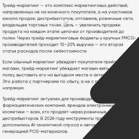
Трейд-маркетинг — это комплекс маркетинговых действий,
направленных не на конечного покупателя, а на участников
канала продаж: дистрибьюторов, оптовиков, розничные сети,
владельцев торговых точек. Цель — увеличить продажи
продукта на каждом этапе цепочки от производителя до
полки. Через трейд-маркетинговые бюджеты у крупных FMCG-
производителей проходит 10–20% выручки — это вторая
статья расходов после себестоимости
Если обычный маркетинг убеждает покупателя прийти в
магазин, трейд-маркетинг убеждает магазин взять товар на
полку, выставить его на выгодном месте и активно продвигать.
Это работа с партнёрами по сбыту, а не с потребителем
напрямую.
Трейд-маркетинг актуален для производителей FMCG,
фармацевтических компаний, брендов электроники, алкоголя,
косметики — всех, кто продаёт через розничные сети или
дистрибьюторов. В 2026 году инструменты трейд-маркетинга
дополнились AI-аналитикой спроса и автоматизированной
генерацией POS-материалов.