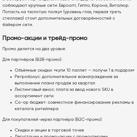
соблюдают крупные сети: Евроопт, Гиппо, Корона, Виталюр.
Попасть на «золотую полку» (уровень глаз, первая треть
стеллажа) стоит дополнительных договорённостей с
байером сети.
Промо-акции и трейд-промо
Промо делится на два уровня:
Для партнёров (B2B-промо):
Объёмные скидки: «купи 10 паллет — получи 1 в подарок»
Ретробонус: дополнительное вознаграждение за
выполнение плана продаж за квартал
Листинговый взнос: плата за ввод нового SKU в
ассортимент сети
Co-op бюджет: совместное финансирование рекламы в
каталоге ритейлера
Для покупателей через партнёра (B2C-промо):
Скидки и акции в торговой точке
Дегустации и промо-акции с промоутерами