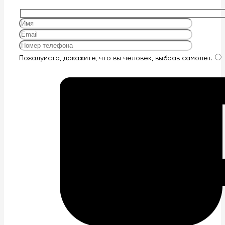
Оставьте
Пожалуйста, докажите, что вы человек, выбрав
самолет
.
это
поле
пустым.