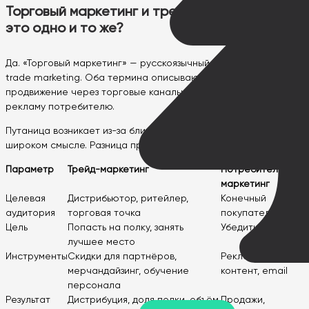
Торговый маркетинг и трейд-маркетинг —
это одно и то же?
Да. «Торговый маркетинг» — русскоязычный синоним термина
trade marketing. Оба термина описывают одно направление:
продвижение через торговые каналы, а не через прямую
рекламу потребителю.
Путаница возникает из-за близости с понятием «маркетинг» в
широком смысле. Разница принципиальная:
Параметр
Трейд-маркетинг
Потребительский
маркетинг
Целевая
Дистрибьютор, ритейлер,
Конечный
аудитория
торговая точка
покупатель
Цель
Попасть на полку, занять
Убедить купить
лучшее место
Инструменты
Скидки для партнёров,
Реклама, SMM,
мерчандайзинг, обучение
контент, email
персонала
Результат
Дистрибуция, доля полки, объём
Продажи,