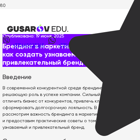
Главная
>
Статьи
>
Брендинг в маркетинговой стратегии: как
создать узнаваемый и привлекательный бренд
Опубликовано:
19 июня, 2025
Брендинг в маркетинговой стратегии:
+375445023245
+375445023245
как создать узнаваемый и
привлекательный бренд
Введение
В современной конкурентной среде брендинг играет
решающую роль в успехе компании. Сильный бренд способен
отличить бизнес от конкурентов, привлечь клиентов и
сформировать долгосрочную лояльность. В данной статье мы
рассмотрим важность брендинга в маркетинговой стратегии
и предоставим практические советы о том, как создать
узнаваемый и привлекательный бренд.