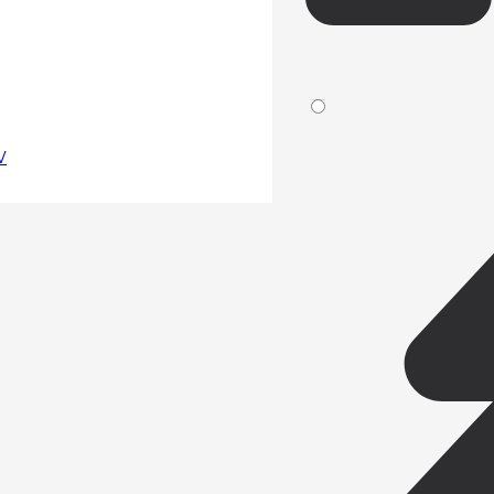
s of Getting Results
V