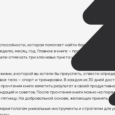
оспособности, которая помогает найти баланс между рабо
еделю, месяц, год. Главное в книге – правило трех. Оно 
ели отмечать три ключевых пункта и в конце недели дела
жизни, в которой вы хотели бы преуспеть, отвести опред
свое тело – спорт и тренировки. В каждом из 30 дней дос
 прочтения книги заметить результат в своей продуктив
ендаций и советов. После прочтения книги можно на поря
 пятницу. На добровольной основе, желающих принять уч
 маркетологам уникальные инструменты и стратегии для 