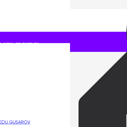
ультата
 EDU GUSAROV