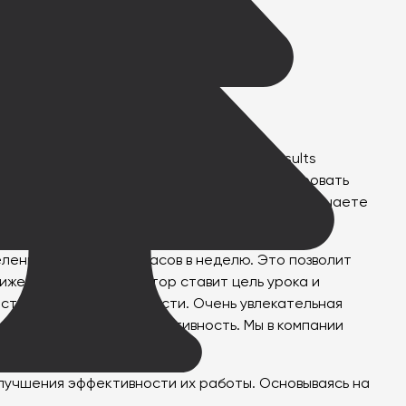
той и личной жизнью. Методика Agile Results
заключается в том, чтобы каждый день фиксировать
ть пятничный обзор. То есть в пятницу вы отмечаете
еленное количество часов в неделю. Это позволит
тижения результата автор ставит цель урока и
ности и работоспособности. Очень увлекательная
док улучшить свою эффективность. Мы в компании
астие всегда достаточно.
улучшения эффективности их работы. Основываясь на