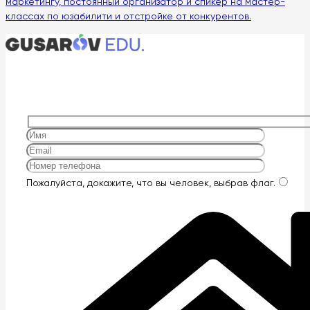
маркетингу, постоянный организатор и спикер на мастер-
классах по юзабилити и отстройке от конкурентов.
Оставьте
Пожалуйста, докажите, что вы человек, выбрав
флаг
.
это
поле
пустым.