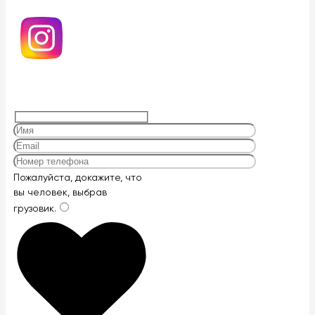
Оставьте
Пожалуйста, докажите, что
это
вы человек, выбрав
поле
грузовик
.
пустым.