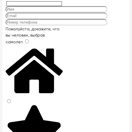
Оставьте
Пожалуйста, докажите, что
это
вы человек, выбрав
поле
самолет
.
пустым.