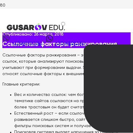
Главная
>
Wiki интернет-маркетолога
>
Ссылочные факторы
ранжирования
Опубликовано:
26 марта, 2018
Ссылочные факторы ранжирования
+375445023245
+375445023245
Ссылочные факторы ранжирования – это критерии внешних
ссылок, которые анализируют поисковые машины и
учитывают при формировании выдачи. SEO-специалисты
относят ссылочные факторы к внешним.
Главные критерии:
Вес и количество ссылок: чем больше подходящих по
тематике сайтов ссылаются на продвигаемый сайт, тем
более трастовым он будет считаться.
Естественный рост – если ссылочный профиль
развивается слишком быстро, сайт попадает под
фильтры поисковых систем и получает санкции.
Поисковая система выдает нарушения за ссылки с