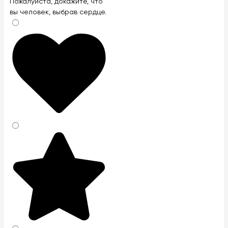
Оставьте
Пожалуйста, докажите, что
это
вы человек, выбрав
сердце
.
поле
пустым.