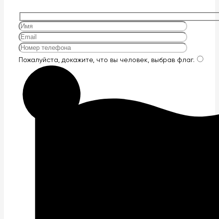
Оставьте
Пожалуйста, докажите, что вы человек, выбрав
флаг
.
это
поле
пустым.