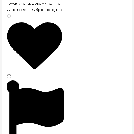
Оставьте
Пожалуйста, докажите, что
это
вы человек, выбрав
сердце
.
поле
пустым.