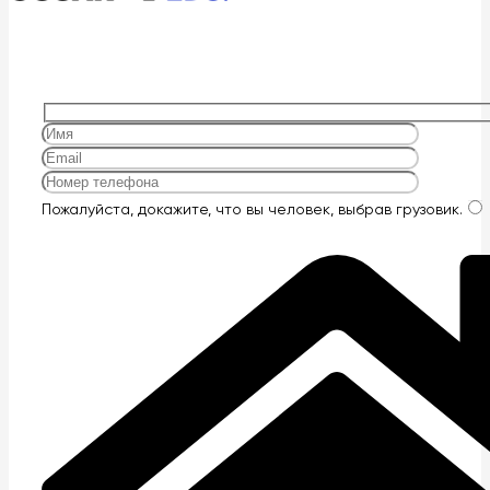
Оставьте
Пожалуйста, докажите, что вы человек, выбрав
грузовик
.
это
поле
пустым.