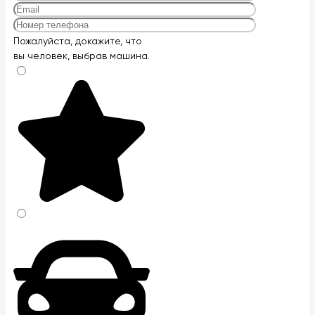
Оставьте
Пожалуйста, докажите, что
это
вы человек, выбрав
машина
.
поле
пустым.