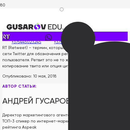
Главная
>
Wiki интернет-маркетолога
>
RT
Опубликовано:
10 мая, 2018
RT
+375445023245
+375445023245
RT (Retweet) – термин, который используется в социальной
сети Twitter для обозначения репоста твита другого
пользователя. Ретвит это не то же самое, что полное
копирование твита или опция цитирования.
Опубликовано:
10 мая, 2018
АВТОР СТАТЬИ:
АНДРЕЙ ГУСАРОВ
Директор маркетингового агентства GUSAROV
ТОП-3 спикер по интернет-маркетингу в СНГ по версии
рейтинга Aspeak