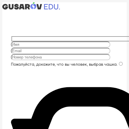
Оставьте
Пожалуйста, докажите, что вы человек, выбрав
чашка
.
это
поле
пустым.