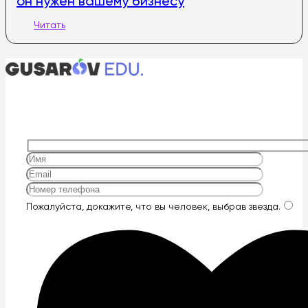
он нужен вашему бизнесу
Читать
Оставьте
Пожалуйста, докажите, что вы человек, выбрав
звезда
.
это
поле
пустым.