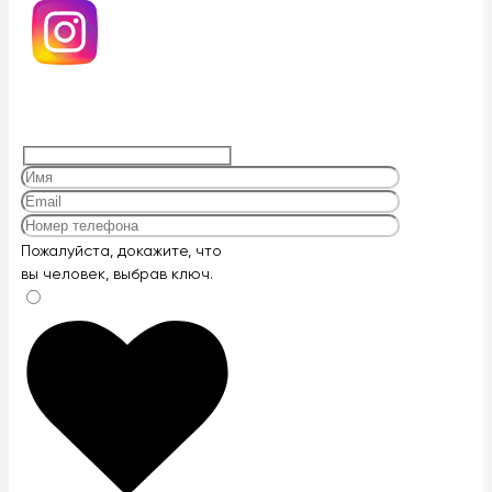
Оставьте
Пожалуйста, докажите, что
это
вы человек, выбрав
ключ
.
поле
пустым.