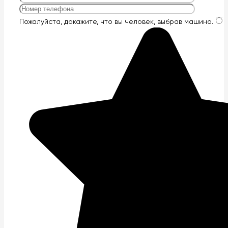
Оставьте
Пожалуйста, докажите, что вы человек, выбрав
машина
.
это
поле
пустым.