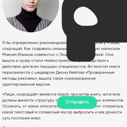
Я бы определенно рекомендовал к прочтению книгу «Пиши,
сокращай. Как создавать сильный текст», которую написали
Максим Ильяхов совместно с Людмилой Сарычевой. Она
вышла и сразу стала «мейнстримом» и руководством к
действию для всех пишущих специалистов. Во многом книга
пересекается с шедевром Джона Кейплза «Проверенные
методы рекламы», вышла такая локализованная
адаптированная версия.
«Пиши, сокращай» является базой, прочитав книгу, читатели
должны вынести структуру текста и его отдельных элементов.
Осознать, от каких описательных элементов стоит отказаться,
какой текстовый и словесный мусор выбросить и как донести
суть послания емко.