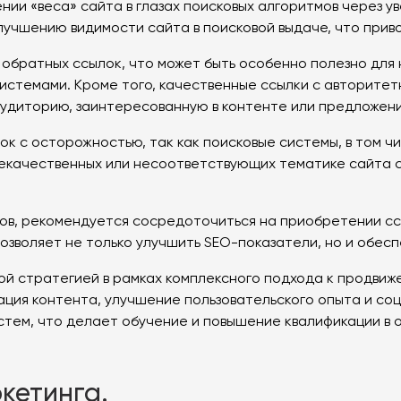
нии «веса» сайта в глазах поисковых алгоритмов через ув
улучшению видимости сайта в поисковой выдаче, что прив
 обратных ссылок, что может быть особенно полезно для
истемами. Кроме того, качественные ссылки с авторитет
 аудиторию, заинтересованную в контенте или предложени
лок с осторожностью, так как поисковые системы, в том 
некачественных или несоответствующих тематике сайта 
тов, рекомендуется сосредоточиться на приобретении с
озволяет не только улучшить SEO-показатели, но и обес
ой стратегией в рамках комплексного подхода к продвиже
ация контента, улучшение пользовательского опыта и со
стем, что делает обучение и повышение квалификации в
кетинга.