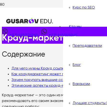
Курс по SEO
Главная
>
Wiki интернет-маркетолога
>
Инструмент
>
Кр
Опубликовано:
3 марта, 2024
Кто мы
+375445023245
+375445023245
Крауд-маркетинг
Преподаватели
Содержание
Блог
Для чего нужны Крауд ссылки?
Как краудмаркетинг может повысить количество ли
Зачем покупать внешние ссылки на сайт?
Вакансии
Этические аспекты крауд-маркетинга.
Крауд-маркетинг — это один из методов увеличения про
рекомендовать его своим знакомым. Этот метод широко
Лучшие студенты
следующую работу: