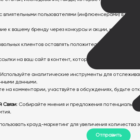
с влиятельными пользователями (инфлюенсерами) в вашей
ние к вашему бренду через конкурсы и акции, которые с
овольных клиентов оставлять положительные отзывы и рек
ссылки на ваш сайт в контент, который вы публикуете в 
: Используйте аналитические инструменты для отслежива
енными данными.
те на комментарии, участвуйте в обсуждениях, будьте от
 Связи
: Собирайте мнения и предложения потенциальных 
ития.
пользовать крауд-маркетинг для увеличения количества 