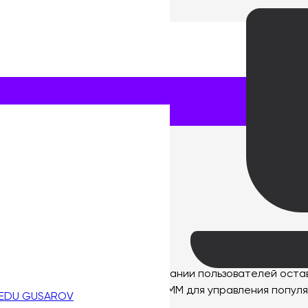
ауд-маркетинг
дов?
даж, основанный на стимулировании пользователей остав
 применяется в области SEO и SMM для управления попул
 EDU GUSAROV