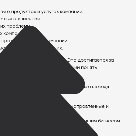
вы о продуктах и услугах компании.
альных клиентов.
 их проблемы.
х компании.
 продукты и услуги компании.
е могут удовлетворить их.
рафик на продвигаемый сайт. Это достигается за
-маркетинг может помочь компании понять
конкурентоспособной на рынке.
 CRM. Вот 10 советов, как использовать крауд-
и поможет создать более целенаправленные и
де обсуждаются темы, связанные с вашим бизнесом.
совать вашу аудиторию. Это укрепит вашу