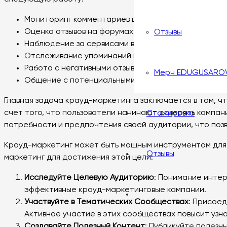
Мониторинг комментариев в блогах, на форумах и в 
Оценка отзывов на форумах, чтобы определить, ка
Отзывы
Наблюдение за сервисами вопросов-ответов, чтобы
Отслеживание упоминаний в социальных сетях, чтоб
Работа с негативными отзывами для того, чтобы пон
Мерч EDUGUSARO
Общение с потенциальными клиентами для того, чт
Главная задача крауд-маркетинга заключается в том, ч
счет того, что пользователи начинают доверять компан
Стажировка
потребности и предпочтения своей аудитории, что позв
Крауд-маркетинг может быть мощным инструментом для м
Отзывы
маркетинг для достижения этой цели:
Исследуйте Целевую Аудиторию
: Понимание инте
эффективные крауд-маркетинговые кампании.
Участвуйте в Тематических Сообществах
: Присоед
Активное участие в этих сообществах повысит узн
Создавайте Полезный Контент
: Публикуйте полезн