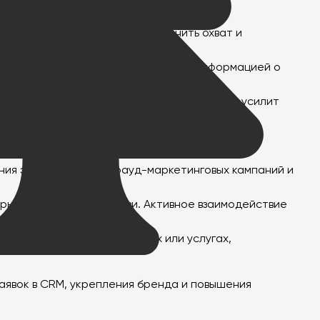
 нише может значительно увеличить охват и
тимулируют пользователей делиться информацией о
омендовать ваши продукты или услуги. Это усилит
сообществах. Это поможет повысить ваше SEO-
ния эффективности крауд-маркетинговых кампаний и
крыты для обратной связи. Активное взаимодействие
клиентов о ваших продуктах или услугах,
заявок в CRM, укрепления бренда и повышения