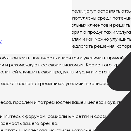
социальных сетях, где пользователи могут оставлять отзы
кие продукты и услуги наиболее популярны среди потенци
 ответить на вопросы потенциальных клиентов и решить
ы узнать, что пользователи говорят о продуктах и услуга
ять, что не нравится пользователям и как можно улучшить
V
обы узнать их потребности и предлагать решения, которы
тобы повысить лояльность клиентов и увеличить прямой т
ии и рекомендуют ее своим знакомым. Кроме того, крауд
олит ей улучшить свои продукты и услуги и стать более 
аркетологов, стремящихся увеличить количество заявок в
ресов, проблем и потребностей вашей целевой аудитори
иняйтесь к форумам, социальным сетям и сообществам, г
аваемость вашего бренда.
ые статьи, исследования, гайды, которые могут заинтере