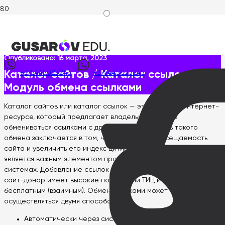
Главная
>
Wiki интернет-маркетолога
>
Инструмент
>
Каталог
сайтов / Каталог ссылок / Модуль обмена ссылками
Опубликовано:
16 марта, 2023
Каталог сайтов / Каталог ссылок /
+375445023245
+375445023245
Модуль обмена ссылками
Каталог сайтов или каталог ссылок — это раздел в интернет-
ресурсе, который предлагает владельцам сайтов
обмениваться ссылками с другими сайтами. Цель такого
обмена заключается в том, чтобы повысить посещаемость
сайта и увеличить его индекс цитирования. Обмен ссылками
является важным элементом продвижения сайта в поисковых
системах. Добавление ссылок может быть как платным (если
сайт-донор имеет высокие показатели ТИЦ и PR), так и
бесплатным (взаимным). Обмен ссылками может
осуществляться двумя способами:
Автоматически через систему.