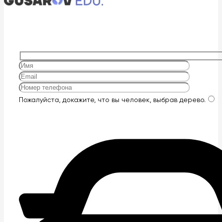
Оставьте
Пожалуйста, докажите, что вы человек, выбрав
дерево
.
это
поле
пустым.