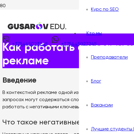
Курс по SEO
Главная
>
Статьи
>
Как работать с негативными ключевы
Опубликовано:
18 июня, 2025
Кто мы
+375445023245
+375445023245
Как работать с негатив
Преподаватели
рекламе
Введение
Блог
В контекстной рекламе одной из ключевых задач являе
запросах могут содержаться слова, которые не соотве
Вакансии
работать с негативными ключевыми словами в контекстн
Что такое негативные ключевые сло
Лучшие студенты