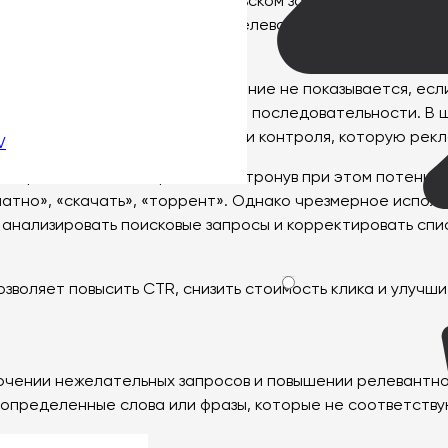
 наличии которых в пользовательском запросе система не
снизить расходы и повысить релевантность показов. Пр
евых товаров и услуг.
 В точном соответствии объявление не показывается, ес
апрос содержит фразу в заданной последовательности. В
исит от целей кампании и степени контроля, которую рек
V
 нерелевантные запросы, не затронув при этом потенциа
атно», «скачать», «торрент». Однако чрезмерное исполь
анализировать поисковые запросы и корректировать спис
зволяет повысить CTR, снизить стоимость клика и улуч
лючении нежелательных запросов и повышении релевантн
т определенные слова или фразы, которые не соответств