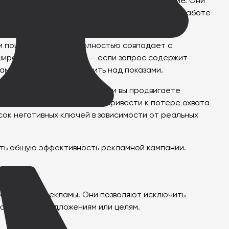
 будет показывать ваше рекламное объявление. Они
именение таких слов особенно актуально при работе
ли поисковый запрос полностью совпадает с
 широком соответствии — если запрос содержит
ламодатель хочет получить над показами.
льно ценные. Например, если вы продвигаете
зование минус-слов может привести к потере охвата
ок негативных ключей в зависимости от реальных
шить общую эффективность рекламной кампании.
ости вашей рекламы. Они позволяют исключить
уют вашим предложениям или целям.