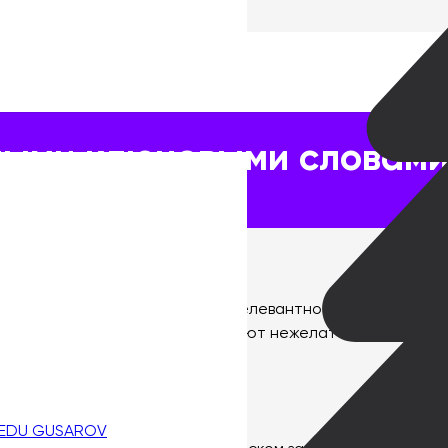
ми словами в контекстной рекламе
ными ключевыми словами
тся достижение максимальной релевантности объявлений 
тствуют вашим целям и привлекают нежелательный трафик
ой рекламе.
ва и зачем они нужны
 EDU GUSAROV