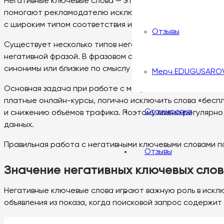
Негативные ключевые слова — это слова или фразы, при
помогают рекламодателю исключить нецелевой трафик, 
с широким типом соответствия или при продвижении ниш
Отзывы
Существует несколько типов негативных ключевых слов.
негативной фразой. В фразовом соответствии — если з
синонимы или близкие по смыслу слова. Выбор типа зав
Мерч EDUGUSARO
Основная задача при работе с минус-словами — отсеять
платные онлайн-курсы, логично исключить слова «беспл
Стажировка
и снижению объёмов трафика. Поэтому важно регулярно 
данных.
Правильная работа с негативными ключевыми словами по
Отзывы
Значение негативных ключевых слов
Негативные ключевые слова играют важную роль в иск
объявления из показа, когда поисковой запрос содержи