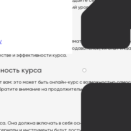
ших целей и потребностей. Задайте себе вопросы: что вы
 Учитывайте свой опыт и текущий уровень знаний, чтобы 
чите предлагаемые программы. Внимательно читайте опис
V
ям. Обратите внимание на преподавателей, их опыт и кв
естве и эффективности курса.
ность курса
 вам: это может быть онлайн-курс с возможностью самос
братите внимание на продолжительность курса, чтобы уб
. Она должна включать в себя основные темы и навыки, к
атериалы и инструменты будут доступны. Если возможно,