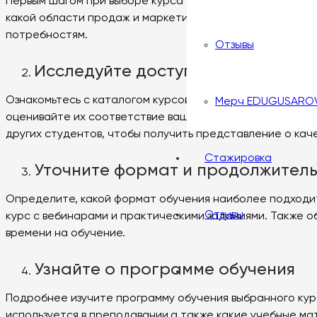
Первым шагом при выборе курса является определение ва
какой области продаж и маркетинга вы заинтересованы?
потребностям.
Отзывы
Исследуйте доступные курсы
Ознакомьтесь с каталогом курсов на Wildberries и изу
Мерч EDUGUSARO
оценивайте их соответствие вашим целям и потребност
других студентов, чтобы получить представление о кач
Стажировка
Уточните формат и продолжитель
Определите, какой формат обучения наиболее подходит
Отзывы
курс с вебинарами и практическими заданиями. Также о
времени на обучение.
Узнайте о программе обучения
Подробнее изучите программу обучения выбранного курса
используется в преподавании,а также какие учебные м