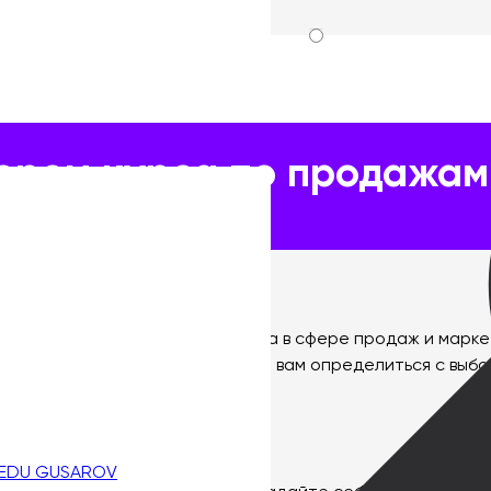
 продажам и маркетингу на Wildberries: практические со
ором курса по продажам
ие советы
ажную роль в достижении успеха в сфере продаж и марке
ческие советы, которые помогут вам определиться с выб
ости
 EDU GUSAROV