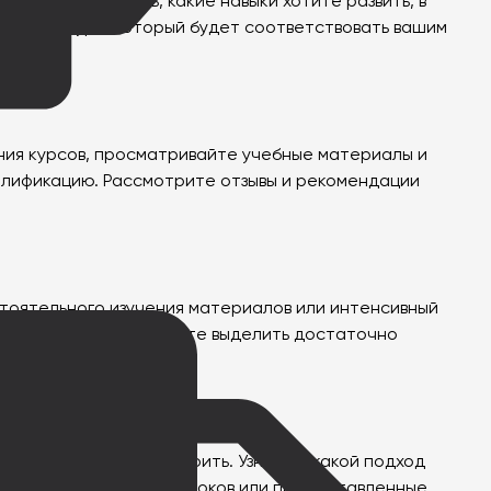
 хотите достичь, какие навыки хотите развить, в
выбрать курс, который будет соответствовать вашим
ания курсов, просматривайте учебные материалы и
алификацию. Рассмотрите отзывы и рекомендации
тоятельного изучения материалов или интенсивный
едиться, что вы сможете выделить достаточно
оторые вы хотите освоить. Узнайте, какой подход
 просмотрите образцы уроков или предоставленные