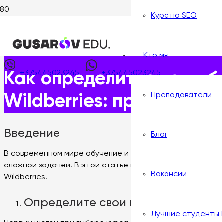
Курс по SEO
Главная
>
Статьи
>
Как определиться с выбором курса по
Опубликовано:
24 июля, 2025
Кто мы
+375445023245
+375445023245
Как определиться с выб
Преподаватели
Wildberries: практическ
Введение
Блог
В современном мире обучение и саморазвитие играют в
сложной задачей. В этой статье мы рассмотрим практи
Вакансии
Wildberries.
Определите свои цели и потребн
Лучшие студенты