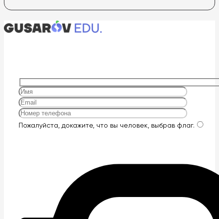
Оставьте
Пожалуйста, докажите, что вы человек, выбрав
флаг
.
это
поле
пустым.