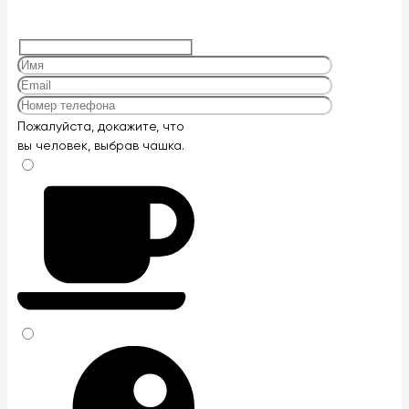
Оставьте
Пожалуйста, докажите, что
это
вы человек, выбрав
чашка
.
поле
пустым.