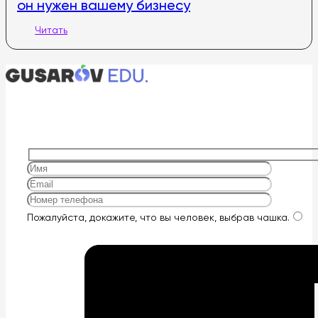
он нужен вашему бизнесу
Читать
Оставьте
Пожалуйста, докажите, что вы человек, выбрав
чашка
.
это
поле
пустым.