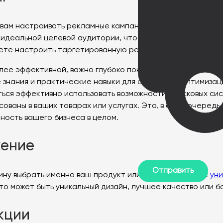
 вам настраивать рекламные кампании и другие маркетин
 идеальной целевой аудитории, чтобы создавать рекламн
жете настроить таргетированную рекламу для спортсмено
лее эффективной, важно глубоко понимать принципы и и
нания и практические навыки для создания и оптимизац
ься эффективно использовать возможности поисковых сис
ваны в ваших товарах или услугах. Это, в свою очередь,
ность вашего бизнеса в целом.
жение
ину выбрать именно ваш продукт или услугу. Создайте
ун
 может быть уникальный дизайн, лучшее качество или бо
кции