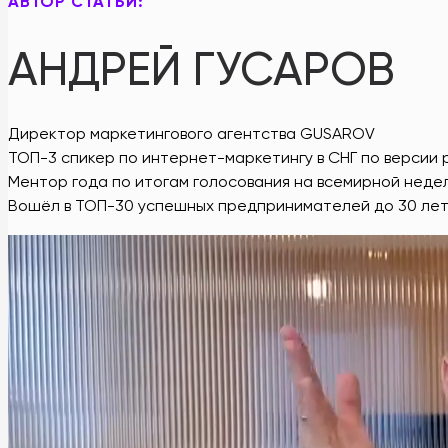
АВТОР СТАТЬИ:
АНДРЕЙ ГУСАРОВ
Директор маркетингового агентства GUSAROV
ТОП-3 спикер по интернет-маркетингу в СНГ по версии 
Ментор года по итогам голосования на всемирной нед
Вошёл в ТОП-30 успешных предпринимателей до 30 ле