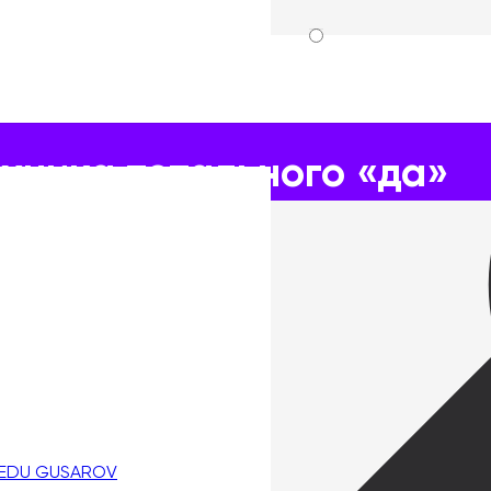
ного «да»
ехника тотального «да»
 EDU GUSAROV