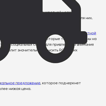
говые активности для конкретной целевой
ые кампании, которые наиболее подходят для них.
в или любителей активного отдыха.
нструменты контекстной рекламы.
Курсы контекстной
ии рекламных кампаний, которые точно нацелены на
тем и социальных сетей для привлечения внимания
 позволит значительно повысить ROI ваших
икальное предложение
, которое подчеркнет
лее низкая цена.