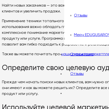
Найти новых заказчиков — это важнейшая задача для лю
клиентов и увеличить продажи.
Отзывы
Применение техники тотального «да» может стать мощн
использования важно обладать глубокими знаниями в обл
комплексное понимание маркетинговых инструментов и с
Мерч EDUGUSARO
продукту или услуге. Программа курсов охватывает все
позволит вам гибко подходить к разработке и реализац
Также вы можете почитать про
наши курсы по маркетпл
Стажировка
Определите свою целевую ау
Отзывы
Прежде чем начать поиски новых клиентов, вам нужно 
они имеют и как вы можете решить их? Определите все 
продукт или услугу.
Используйте целевой маркети