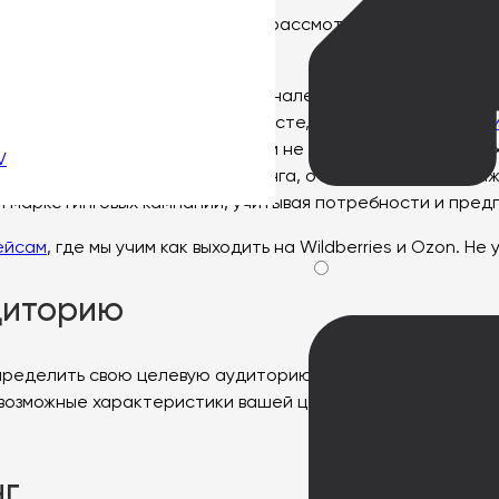
бого бизнеса. В этой статье мы рассмотрим технику тота
ым инструментом в вашем арсенале стратегий по привле
асти маркетинга. В этом контексте,
обучение на курсах 
тратегий, которые помогут вам не только привлечь новых
V
 аспекты современного маркетинга, от цифрового продви
ии маркетинговых кампаний, учитывая потребности и пре
ейсам
, где мы учим как выходить на Wildberries и Ozon. Не
диторию
определить свою целевую аудиторию. Кто является ваше
возможные характеристики вашей целевой аудитории, что
нг