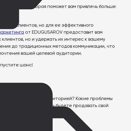
льного «да», которая поможет вам привлечь больше
чению клиентов, но для ее эффективного
маркетинга
от EDUGUSAROV предоставит вам
 клиентов, но и удержать их интерес к вашему
жения до традиционных методов коммуникации, что
дпочтения вашей целевой аудитории.
 упустите шанс!
й идеальной целевой аудиторией? Какие проблемы
бы точно знать, кому вы будете продавать свой