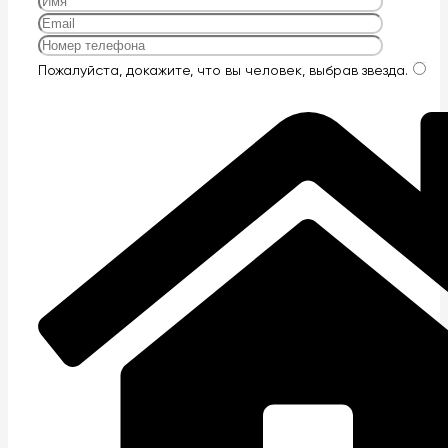
Оставьте
Пожалуйста, докажите, что вы человек, выбрав
звезда
.
это
поле
пустым.