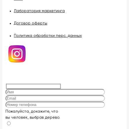
Лаборатория маркетинга
Договор оферты
Политика обработки перс. данных
Оставьте
Пожалуйста, докажите, что
это
вы человек, выбрав
дерево
.
поле