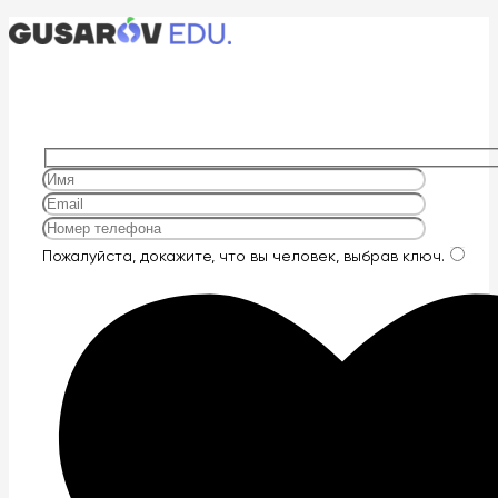
Оставьте
Пожалуйста, докажите, что вы человек, выбрав
ключ
.
это
поле
пустым.