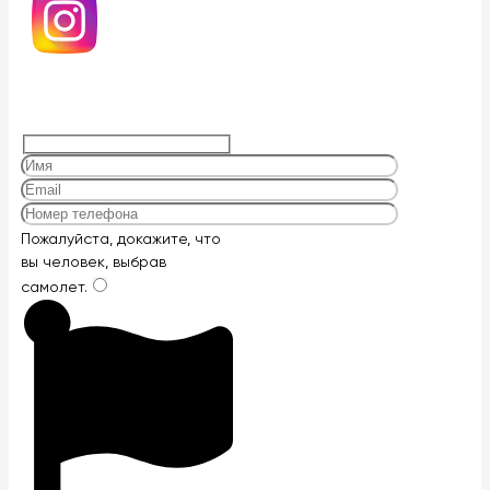
Оставьте
Пожалуйста, докажите, что
это
вы человек, выбрав
поле
самолет
.
пустым.