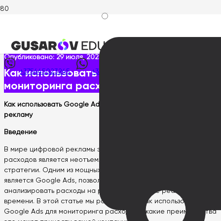
Главная
>
Статьи
>
Как использовать Google Ads для
мониторинга расходов на рекламу
Опубликовано:
29 июля, 2025
Как использовать Google Ads для
+375445023245
+375445023245
мониторинга расходов на рекламу
Как использовать Google Ads для мониторинга расходов на
рекламу
Введение
В мире цифровой рекламы эффективный мониторинг
расходов является неотъемлемой частью успешной
стратегии. Одним из мощных инструментов для этой цели
является Google Ads, позволяющий контролировать и
анализировать расходы на рекламу в режиме реального
времени. В этой статье мы рассмотрим, как использовать
Google Ads для мониторинга расходов и какие преимущества