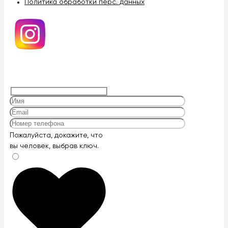
Политика обработки перс. данных
Оставьте
Пожалуйста, докажите, что
это
вы человек, выбрав
ключ
.
поле
пустым.