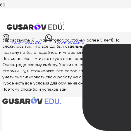
Главная
>
Отзывы
>
Елена Янцен
Елена Янцен
Здравствуйте. Я — маркетолог со стажем более 5 лет)) Но,
+375445023245
+375445023245
сложилось так, что всегда был отдельный ппс специалист,
поэтому не было надобности мне заниматься и этим.
Появилась боль — и этот курс стал прекрасным решением.
Очень рада своему выбору. Уроки полезные, ни одной лишней
строчки. Ну, и стажировка, это самое главное в нашем деле,
уметь анализировать свою работу на основе данных — а на
курсе есть все условия для обучения анализу кампаний.
Поэтому спасибо и успехов вам!