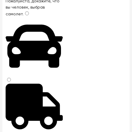
Оставьте
Пожалуйста, докажите, что
это
вы человек, выбрав
поле
самолет
.
пустым.