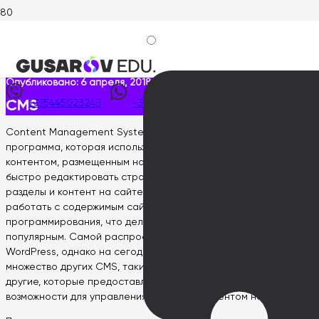
Главная
>
Wiki интернет-маркетолога
>
Разработка сайтов
>
CMS
Опубликовано:
6 апреля, 2018
CMS
+375445023245
+375445023245
Content Management System (CMS) – это компьютерная
программа, которая используется для управления сайтом и
контентом, размещенным на нем. Она позволяет легко и
быстро редактировать страницы, добавлять или удалять
разделы и контент на сайте. Благодаря различным CMS,
работать с содержимым сайта могут люди без знаний
программирования, что делает их использование очень
популярным. Самой распространенной CMS является
WordPress, однако на сегодняшний день существует
множество других CMS, таких как Joomla, Drupal, Bitrix и
другие, которые предоставляют различные функциональные
возможности для управления сайтом и контентом на нем.