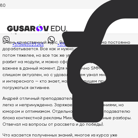
Главная
>
Отзывы
>
Андрей Новицкий
Андрей Новицкий
Очень качественный курс. Видно, что программа постоянно
+375445023245
+375445023245
дорабатывается. Все как и нужно: сначала мягко и аккуратно,
потом тяжелее, но все так же увлекательно. Круто, что блок
разбит на модули, и можно сфокусироваться на том, что
важнее в данный момент. Для меня лично SMM пока не
слишком актуален, но с удовольствием узнал много полезного
и интересного — кто знает, может в будущем придется
погружаться активнее.
Андрей отличный преподаватель, разборы заданий проходят
легко и непринужденно. Заряжает не только знаниями, но
юмором и оптимизмом. Отдельное спасибо преподавателю
блока контекстной рекламы Михаилу за подробные разборы.
Отвечал на вопросы от рассвета и до победы).
Что касается полученных знаний, многое из курса уже