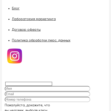
Блог
Лаборатория маркетинга
Договор оферты
Политика обработки перс. данных
Оставьте
Пожалуйста, докажите, что
это
вы человек, выбрав
ключ
.