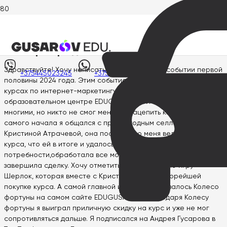
Главная
>
Отзывы
>
Виктор Городник
Виктор Городник
Здравствуйте! Хочу написать о самом важном событии первой
+375445023245
+375445023245
половины 2024 года. Этим событием является обучение на
курсах по интернет-маркетингу и SMM в замечательном
образовательном центре EDUGUSAROV. Я выбирал между
многими, но никто не смог меня так зацепить как они. С
самого начала я общался с превосходным селлером
Кристиной Атрачевой, она постепенно меня вела к покупке
курса, что ей в итоге и удалось, она выявила все мои
потребности,обработала все мои возражения и и отлично
завершила сделку. Хочу отметить замечательную игру
Шерлок, которая вместе с Кристиной вела к скорейшей
покупке курса. А самой главной изюминкой оказалось Колесо
фортуны на самом сайте EDUGUSAROV. Благодаря Колесу
фортуны я выиграл приличную скидку на курс и уже не мог
сопротивляться дальше. Я подписался на Андрея Гусарова в