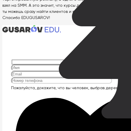
взял на SMM. А это значит, что курсы действительно крутые и
ты можешь сразу найти клиентов и работать на полную.
Спасибо EDUGUSAROV!
Оставьте
Пожалуйста, докажите, что вы человек, выбрав
дерево
.
это
поле
пустым.