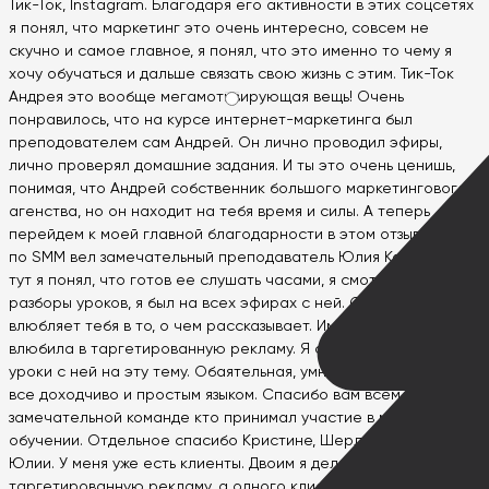
Тик-Ток, Instagram. Благодаря его активности в этих соцсетях
я понял, что маркетинг это очень интересно, совсем не
скучно и самое главное, я понял, что это именно то чему я
хочу обучаться и дальше связать свою жизнь с этим. Тик-Ток
Андрея это вообще мегамотивирующая вещь! Очень
понравилось, что на курсе интернет-маркетинга был
преподователем сам Андрей. Он лично проводил эфиры,
лично проверял домашние задания. И ты это очень ценишь,
понимая, что Андрей собственник большого маркетингового
агенства, но он находит на тебя время и силы. А теперь
перейдем к моей главной благодарности в этом отзыве. Курс
по SMM вел замечательный преподаватель Юлия Казаровец. И
тут я понял, что готов ее слушать часами, я смотрел все
разборы уроков, я был на всех эфирах с ней. Она просто
влюбляет тебя в то, о чем рассказывает. Именно она меня
влюбила в таргетированную рекламу. Я смотрел не уставая
уроки с ней на эту тему. Обаятельная, умная, рассказывающая
все доходчиво и простым языком. Спасибо вам всем в этой
замечательной команде кто принимал участие в моем
обучении. Отдельное спасибо Кристине, Шерлоку, Андрею и
Юлии. У меня уже есть клиенты. Двоим я делаю
таргетированную рекламу, а одного клиента полноценно