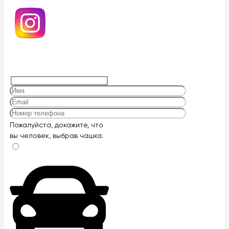
Оставьте
Пожалуйста, докажите, что
это
вы человек, выбрав
чашка
.
поле
пустым.