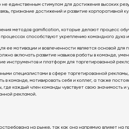
но не единственным стимулом для достижения высоких ре
вязь, признание достижений и развитие корпоративной к
ения методов gamification, которые делают процесс об
х процессах способствуют укреплению командного духа 
ля ее мотивации и вовлеченности является основой для
лжно включать развитие навыков работы в команде, умен
нание инструментов и платформ для таргетированной рекл
ными специалистами в сфере таргетированной рекламы, в
ать в команде, мотивировать себя и коллег, а также пос
, где каждый член команды чувствует свою значимость и
ванной рекламой.
стребована на рынке, так как она напрямую влияет на п