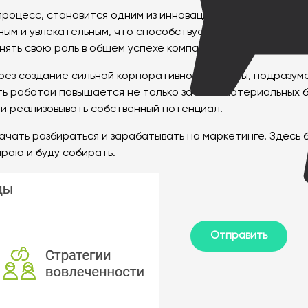
й процесс, становится одним из инновационных методов п
ым и увлекательным, что способствует росту продуктивн
нять свою роль в общем успехе компании и вносить корре
ерез создание сильной корпоративной культуры, подразу
 работой повышается не только за счет материальных бл
и и реализовывать собственный потенциал.
начать разбираться и зарабатывать на маркетинге. Здесь 
ираю и буду собирать.