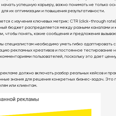
и начать успешную карьеру, важно понимать не только осн
для их оптимизации и повышения результативности.
 с изучения ключевых метрик: CTR (click-through rate), к
ный бюджет распределяется между разными каналами и к
и, чтобы понять, какие сообщения и предложения вызыва
 специалистам необходимо уметь гибко адаптировать ст
ацию рекламных креативов и постоянное тестирование н
 комментариями пользователей, поскольку это дает ценн
екламе должно включать разбор реальных кейсов и прак
енные знания для решения конкретных бизнес-задач. Это
елям или клиентам.