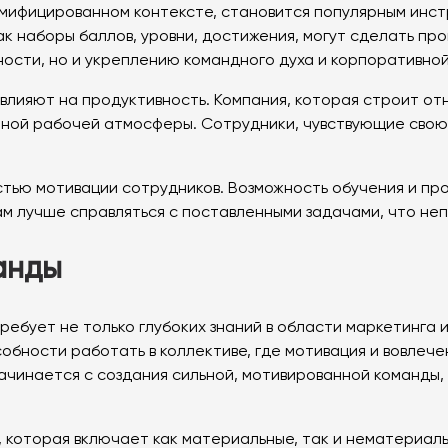
геймифицированном контексте, становится популярным инс
ак наборы баллов, уровни, достижения, могут сделать п
ости, но и укреплению командного духа и корпоративной
 влияют на продуктивность. Компания, которая строит о
тной рабочей атмосферы. Сотрудники, чувствующие свою 
стью мотивации сотрудников. Возможность обучения и пр
ам лучше справляться с поставленными задачами, что не
анды
бует не только глубоких знаний в области маркетинга и
особности работать в коллективе, где мотивация и вовле
начинается с создания сильной, мотивированной команды
 которая включает как материальные, так и нематериаль