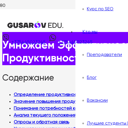
Курс по SEO
Главная
>
Блог
>
Умножаем Эффективность: Интегральны
Опубликовано:
18 июня, 2025
Кто мы
+375445023245
+375445023245
Умножаем Эффективност
Преподаватели
Продуктивности Вашей
Содержание
Блог
Определение продуктивности команды
Вакансии
Значение повышения продуктивности для бизнеса
Понимание потребностей команды
Анализ текущего положения
Опросы и обратная связь
Лучшие студенты