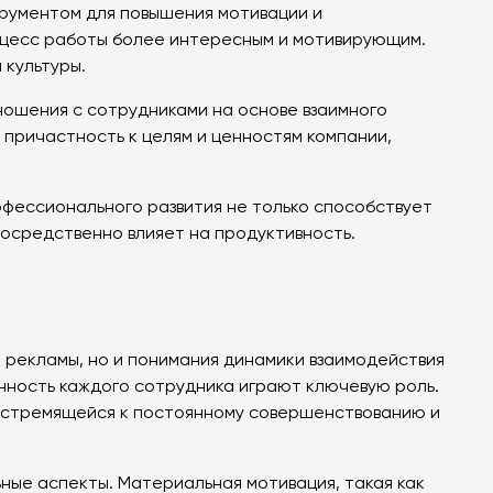
трументом для повышения мотивации и
роцесс работы более интересным и мотивирующим.
 культуры.
тношения с сотрудниками на основе взаимного
причастность к целям и ценностям компании,
офессионального развития не только способствует
посредственно влияет на продуктивность.
 рекламы, но и понимания динамики взаимодействия
ченность каждого сотрудника играют ключевую роль.
, стремящейся к постоянному совершенствованию и
ные аспекты. Материальная мотивация, такая как