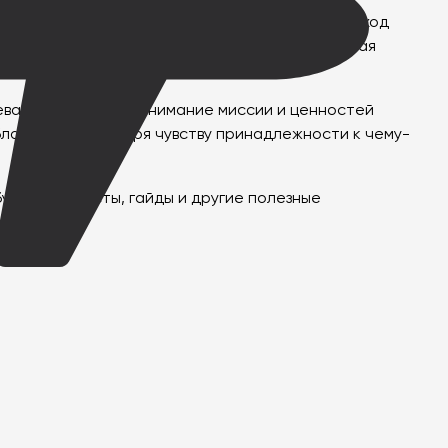
овышения вовлеченности и мотивации. Этот подход
ости. Кроме того, важную роль играет обратная
ктировки в свою работу.
мевающей четкое понимание миссии и ценностей
аг, но и благодаря чувству принадлежности к чему-
будут чек-листы, гайды и другие полезные