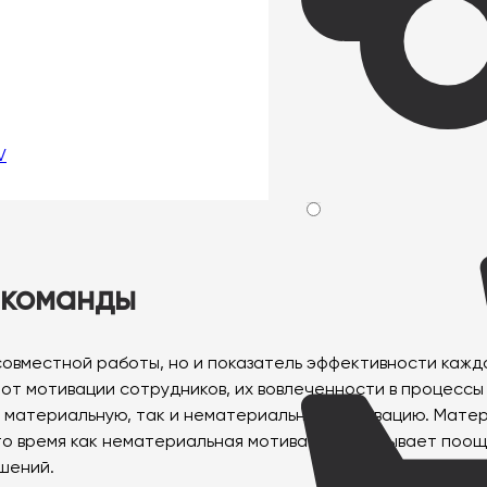
и
V
 команды
совместной работы, но и показатель эффективности каждо
от мотивации сотрудников, их вовлеченности в процессы
ак материальную, так и нематериальную мотивацию. Мат
то время как нематериальная мотивация охватывает поощ
шений.