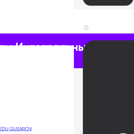
е Стратегии для Скачка Продуктивности Вашей Команды
ь: Интегральные Страте
 Команды
 EDU GUSAROV