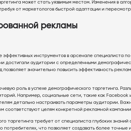
аргетинга может стать уязвимым местом. Изменения в алг
 требуя от маркетологов быстрой адаптации и пересмотр
ированной рекламы
е эффективных инструментов в арсенале специалиста по
ни достигали аудитории с определёнными демографически
д позволяет значительно повысить эффективность рекла
чевую роль в успехе демографического таргетинга. Ра
иторий. Например, социальные сети, такие как Facebook
ателям детально настраивать параметры аудитории. Важ
ом соответствуют целям конкретной рекламной кампании
го таргетинга требует от специалиста глубоких знаний 
о потребителях, что позволяет создавать более точные