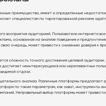
ленные преимущества, имеет и определенные недостатки
могает специалистам по таргетированной рекламе адапт
ного восприятия аудиторией. Пользователи интернета вс
клама, основанная на анализе поведения и предпочтени
в свою очередь, может привести к снижению доверия к бр
ется сложность точного достижения целевой аудитории.
а достигает неинтересующихся или нерелевантных польз
 видимой отдачи.
ательного анализа. Различные платформы предлагают р
тформ по таким параметрам, как охват, инструменты ана
кампаний. Неправильный выбор платформы может привест