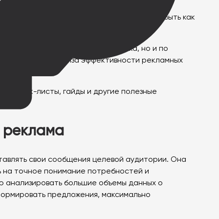
ов и использованию видеоформатов, которые
ть создания видеорекламы, которая может быть как
о стоимости вовлечения или клика, но и по
рументы для анализа эффективности рекламных
будут чек-листы, гайды и другие полезные
я реклама
тавлять свои сообщения целевой аудитории. Она
сь на точное понимание потребностей и
ю анализировать большие объемы данных о
 формировать предложения, максимально