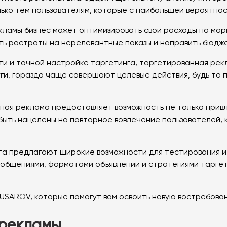
лько тем пользователям, которые с наибольшей вероятн
амы бизнес может оптимизировать свои расходы на марке
ть растраты на нерелевантные показы и направить бюдж
ти и точной настройке таргетинга, таргетированная ре
ги, гораздо чаще совершают целевые действия, будь то 
ая реклама предоставляет возможность не только привле
ыть нацелены на повторное вовлечение пользователей, 
га предлагают широкие возможности для тестирования 
общениями, форматами объявлений и стратегиями тарге
SAROV, которые помогут вам освоить новую востребова
 рекламы