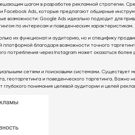
решающим шагом в разработке рекламной стратегии. Ср
ds и Facebook Ads, которые предлагают обширные инстру
ные возможности: Google Ads идеально подходит для прив
тингом по интересам и поведенческим характеристикам.
ько их функционал и аудиторию, но и специфику продвиг
ой платформой благодаря возможности точного таргетин
ого потребления через Instagram может оказаться более 
иальными сетями и поисковыми системами. Существует м
а, геотаргетинга и поведенческого таргетинга. Важно н
т глубокого понимания целевой аудитории и целей рекла