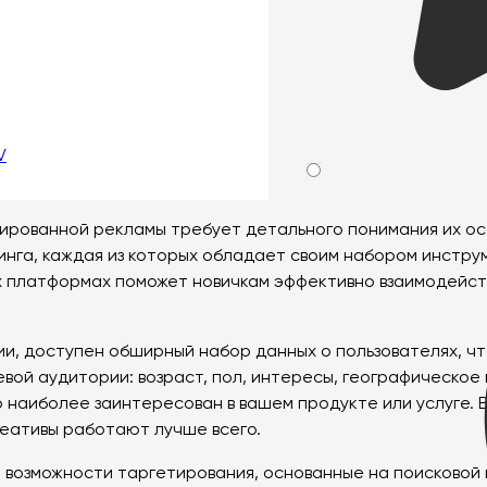
и запуска
тить внимание
V
чек-лист для новичков
рованной рекламы требует детального понимания их осо
нга, каждая из которых обладает своим набором инстру
 платформах поможет новичкам эффективно взаимодейств
и, доступен обширный набор данных о пользователях, чт
вой аудитории: возраст, пол, интересы, географическое
 наиболее заинтересован в вашем продукте или услуге. 
реативы работают лучше всего.
 возможности таргетирования, основанные на поисковой 