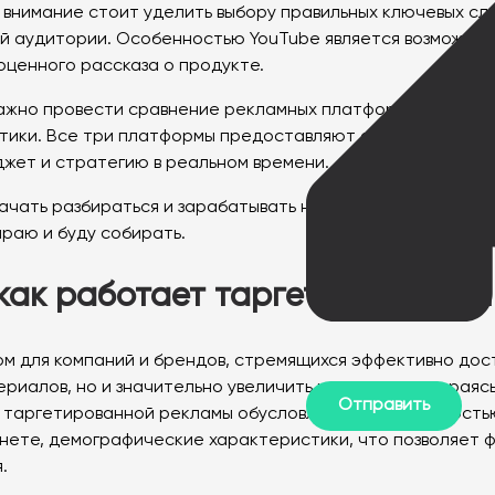
 внимание стоит уделить выбору правильных ключевых сл
ой аудитории. Особенностью YouTube является возможнос
оценного рассказа о продукте.
жно провести сравнение рекламных платформ не только п
итики. Все три платформы предоставляют обширные инст
джет и стратегию в реальном времени.
начать разбираться и зарабатывать на маркетинге. Здесь 
ираю и буду собирать.
 как работает таргетированна
м для компаний и брендов, стремящихся эффективно дос
ериалов, но и значительно увеличить конверсию, опирая
 таргетированной рекламы обусловлена ее способность
ернете, демографические характеристики, что позволяет
.