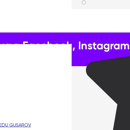
stagram и YouTube: как правильно настроить
а в Facebook, Instagram
тированная реклама
еса
 EDU GUSAROV