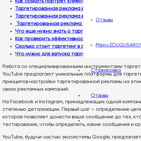
Как создать портрет клиента
Таргетированная реклама в Instagram: особенност
Таргетированная реклама в Facebook: на что обра
Отзывы
Таргетированная реклама в YouTube
Что еще нужно знать о таргетированной рекламе
Как проверить эффективность рекламы
Мерч EDUGUSARO
Сколько стоит таргетинг в соцсетях
Что нужно для запуска таргетированной рекламы: 
Работа со специализированными инструментами таргети
Стажировка
YouTube предлагают уникальные платформы для таргети
принципов настройки таргетированной рекламы на этих
своих рекламных кампаний.
Отзывы
На Facebook и Instagram, принадлежащих одной компани
степенью детализации. Первый шаг — определение целе
которая позволяет донести ваше сообщение до тех, кто
тестирования, чтобы определить, какие сообщения и к
YouTube, будучи частью экосистемы Google, предлагает