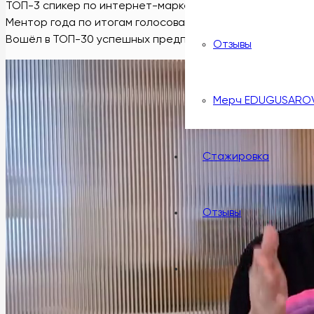
ТОП-3 спикер по интернет-маркетингу в СНГ по версии 
Ментор года по итогам голосования на всемирной нед
Вошёл в ТОП-30 успешных предпринимателей до 30 ле
Отзывы
Мерч EDUGUSARO
Стажировка
Отзывы