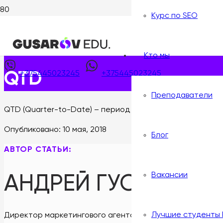
Курс по SEO
Главная
>
Wiki интернет-маркетолога
>
QTD
Опубликовано:
10 мая, 2018
Кто мы
+375445023245
+375445023245
QTD
Преподаватели
QTD (Quarter-to-Date) – период от начала квартала до
Опубликовано:
10 мая, 2018
Блог
АВТОР СТАТЬИ:
АНДРЕЙ ГУСАРОВ
Вакансии
Лучшие студенты
Директор маркетингового агентства GUSAROV