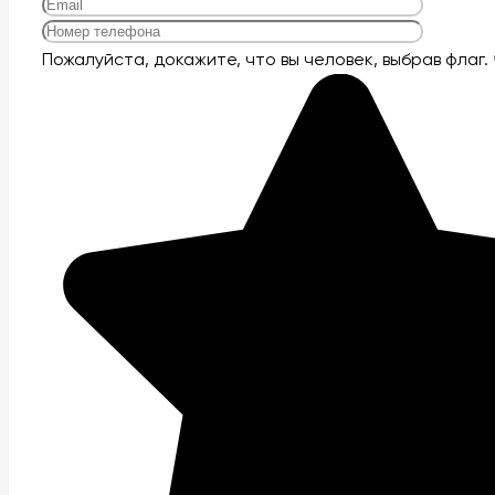
Оставьте
Пожалуйста, докажите, что вы человек, выбрав
флаг
.
это
поле
пустым.