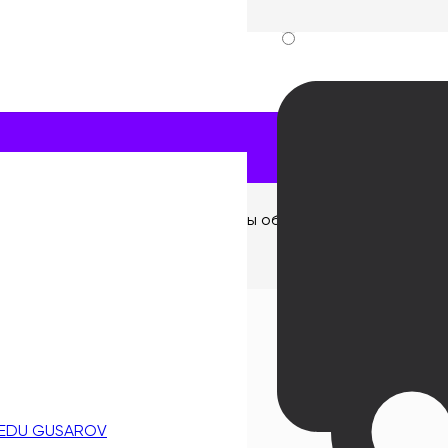
 текущей даты. Обычно кварталы обозначаются, как Q1, Q
 EDU GUSAROV