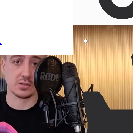
рейтинга Aspeak
еле предпринимательства
т
V