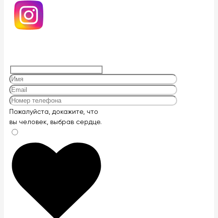
Оставьте
Пожалуйста, докажите, что
это
вы человек, выбрав
сердце
.
поле
пустым.