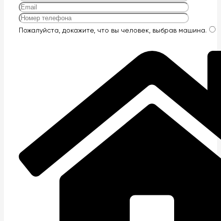
Оставьте
Пожалуйста, докажите, что вы человек, выбрав
машина
.
это
поле
пустым.