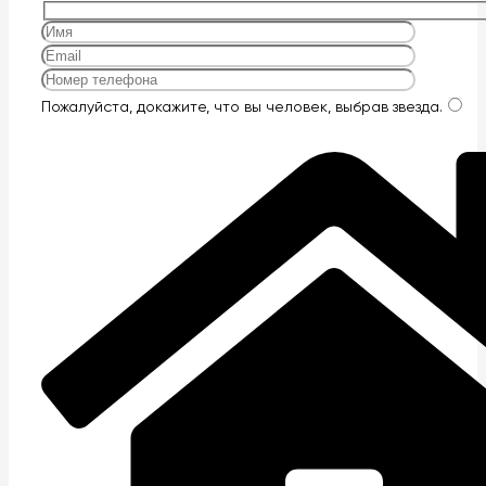
Оставьте
Пожалуйста, докажите, что вы человек, выбрав
звезда
.
это
поле
пустым.