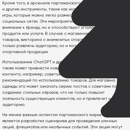
Кроме того, в арсенале партизанского маркетолога имеются
и другие инструменты, такие как интерактивные викторины и
игры, которые можно легко разместить на веб-сайтах или в
социальных сетях. Эти мероприятия не только привлекают
внимание к бренду, но и способствуют углублению знаний о
продукте или услуге. В случае с магазином спортивных
товаров, викторина о знаменитых спортсменах может не
только развлечь аудиторию, но и мотивировать ее к покупке
спортивной продукции.
Использование ChatGPT и других искусственных интеллектов
также может привнести новизну в создание уникального
контента, например, советов по уходу за продукцией или
рекомендаций по использованию товаров. Для магазина
одежды это может означать серию постов с советами по
созданию стильных образов, что не только повысит
лояльность существующих клиентов, но и привлечет новую
аудиторию.
Не менее важным аспектом партизанского маркетинга
является разработка сценариев для проведения уличных
акций, флешмобов или необычных событий. Эти акции могут