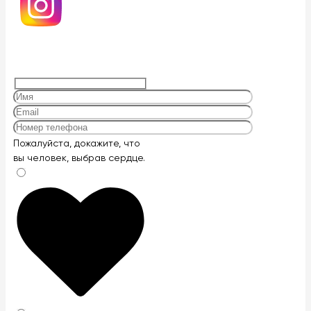
Оставьте
Пожалуйста, докажите, что
это
вы человек, выбрав
сердце
.
поле
пустым.