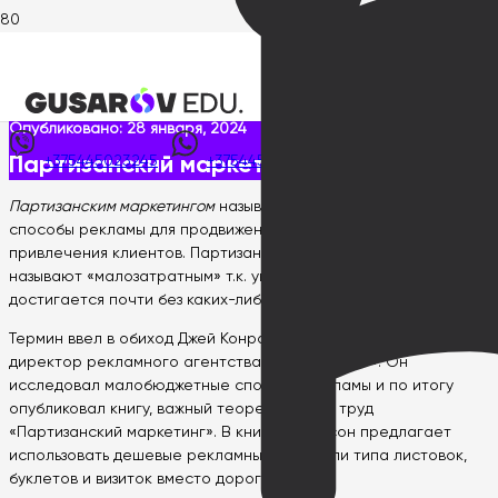
Главная
>
Wiki интернет-маркетолога
>
Реклама
>
Партизанский маркетинг
Опубликовано:
28 января, 2024
Партизанский маркетинг
+375445023245
+375445023245
Партизанским маркетингом
называют малобюджетные
способы рекламы для продвижения товаров, услуг и
привлечения клиентов. Партизанский маркетинг еще
называют «малозатратным» т.к. увеличение прибыли
достигается почти без каких-либо финансовых вложений.
Термин ввел в обиход Джей Конрад Ленинсон, бывший
директор рекламного агентства «Лео Барнетт». Он
исследовал малобюджетные способы рекламы и по итогу
опубликовал книгу, важный теоретический труд
«Партизанский маркетинг». В книге Левинсон предлагает
использовать дешевые рекламные носители типа листовок,
буклетов и визиток вместо дорогих и т.д.